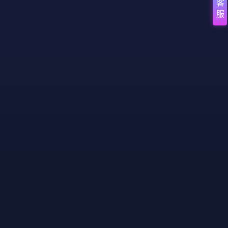
往来；并且与全国多所高校合作，开发与研究互联网深度产
等互联网基础数据业务。新城注册品牌也是行业里的信得过品