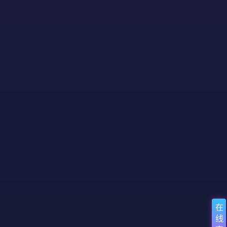
有新的需求渴望被满足，都请迅
全力满足您的各类需求。