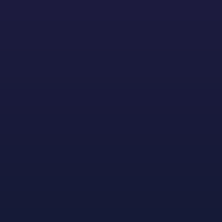
是操作过程中遭遇阻碍，亦或是
新城始终坚守竭诚服务的准则，